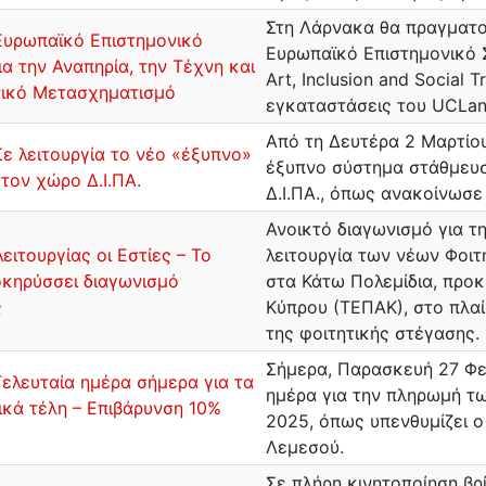
Στη Λάρνακα θα πραγματο
Ευρωπαϊκό Επιστημονικό
Ευρωπαϊκό Επιστημονικό Συ
ια την Αναπηρία, την Τέχνη και
Art, Inclusion and Social 
νικό Μετασχηματισμό
εγκαταστάσεις του UCLan
Από τη Δευτέρα 2 Μαρτίου
ε λειτουργία το νέο «έξυπνο»
έξυπνο σύστημα στάθμευ
τον χώρο Δ.Ι.ΠΑ.
Δ.Ι.ΠΑ., όπως ανακοίνωσ
Ανοικτό διαγωνισμό για τ
λειτουργίας οι Εστίες – Το
λειτουργία των νέων Φοιτ
κηρύσσει διαγωνισμό
στα Κάτω Πολεμίδια, προ
ς
Κύπρου (ΤΕΠΑΚ), στο πλαί
της φοιτητικής στέγασης.
Σήμερα, Παρασκευή 27 Φεβ
ελευταία ημέρα σήμερα για τα
ημέρα για την πληρωμή τ
κά τέλη – Επιβάρυνση 10%
2025, όπως υπενθυμίζει 
Λεμεσού.
Σε πλήρη κινητοποίηση βρ