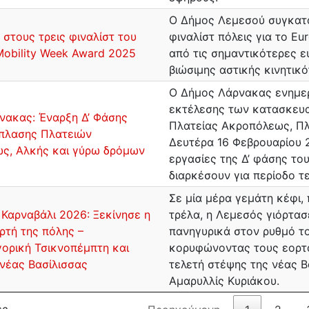
Ο Δήμος Λεμεσού συγκατα
στους τρεις φιναλίστ του
φιναλίστ πόλεις για το Eu
Mobility Week Award 2025
από τις σημαντικότερες ε
βιώσιμης αστικής κινητικό
Ο Δήμος Λάρνακας ενημερώ
εκτέλεσης των κατασκευ
νακας: Έναρξη Δ’ Φάσης
Πλατείας Ακροπόλεως, Πλ
πλασης Πλατειών
Δευτέρα 16 Φεβρουαρίου 2
ς, Αλκής και γύρω δρόμων
εργασίες της Δ’ φάσης του
διαρκέσουν για περίοδο τ
Σε μία μέρα γεμάτη κέφι,
Καρναβάλι 2026: Ξεκίνησε η
τρέλα, η Λεμεσός γιόρτασ
ρτή της πόλης –
πανηγυρικά στον ρυθμό τ
ορική Τσικνοπέμπτη και
κορυφώνοντας τους εορτ
νέας Βασίλισσας
τελετή στέψης της νέας Β
Αμαρυλλίς Κυριάκου.