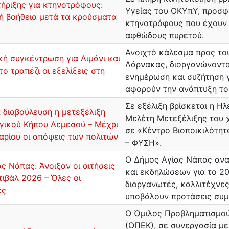
ήριξης για κτηνοτρόφους:
Υγείας του ΟΚΥπΥ, προσφ
ή βοήθεια μετά τα κρούσματα
κτηνοτρόφους που έχουν 
αφθώδους πυρετού.
Ανοιχτό κάλεσμα προς το
ή συγκέντρωση για Λιμάνι και
Λάρνακας, διοργανώνοντα
το τραπέζι οι εξελίξεις στη
ενημέρωση και συζήτηση γ
αφορούν την ανάπτυξη του
Σε εξέλιξη βρίσκεται η Η
 διαβούλευση η μετεξέλιξη
Μελέτη Μετεξέλιξης του
γικού Κήπου Λεμεσού – Μέχρι
σε «Κέντρο Βιοποικιλότη
αρίου οι απόψεις των πολιτών
– ΦΥΣΗ».
Ο Δήμος Αγίας Νάπας αν
ς Νάπας: Άνοιξαν οι αιτήσεις
και εκδηλώσεων για το 20
τιβάλ 2026 – Όλες οι
διοργανωτές, καλλιτέχνες
ες
υποβάλουν προτάσεις συμ
O Όμιλος Προβληματισμού
(ΟΠΕΚ), σε συνεργασία με