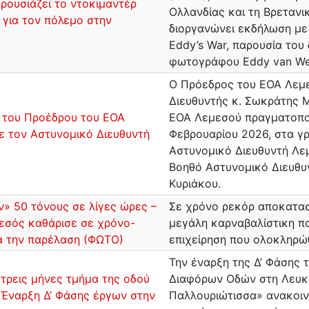
ρουσιάζει το ντοκιμαντέρ
Ολλανδίας και τη Βρετανι
 για τον πόλεμο στην
διοργανώνει εκδήλωση με
Eddy’s War, παρουσία του
φωτογράφου Eddy van We
Ο Πρόεδρος του ΕΟΑ Λεμε
Διευθυντής κ. Σωκράτης Μ
 του Προέδρου του ΕΟΑ
ΕΟΑ Λεμεσού πραγματοποί
ε τον Αστυνομικό Διευθυντή
Φεβρουαρίου 2026, στα γρ
Αστυνομικό Διευθυντή Λεμ
Βοηθό Αστυνομικό Διευθυ
Κυριάκου.
» 50 τόνους σε λίγες ώρες –
Σε χρόνο ρεκόρ αποκατασ
εσός καθάρισε σε χρόνο-
μεγάλη καρναβαλίστικη πα
ά την παρέλαση (ΦΩΤΟ)
επιχείρηση που ολοκληρώ
Την έναρξη της Δ’ Φάσης
α τρεις μήνες τμήμα της οδού
Διαφόρων Οδών στη Λευκω
 Έναρξη Δ’ Φάσης έργων στην
Παλλουριώτισσα» ανακοιν