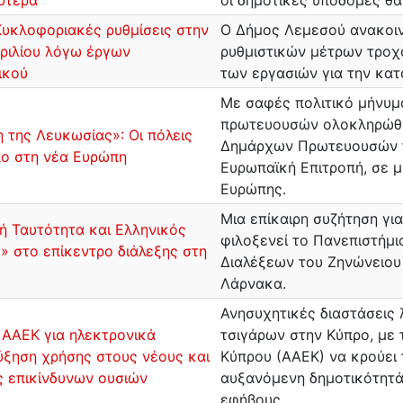
υτέρα
οι δημοτικές υποδομές θα
Κυκλοφοριακές ρυθμίσεις στην
Ο Δήμος Λεμεσού ανακοι
πριλίου λόγω έργων
ρυθμιστικών μέτρων τροχα
ικού
των εργασιών για την κα
Με σαφές πολιτικό μήνυμ
πρωτευουσών ολοκληρώθη
 της Λευκωσίας»: Οι πόλεις
Δημάρχων Πρωτευουσών τ
λο στη νέα Ευρώπη
Ευρωπαϊκή Επιτροπή, σε μι
Ευρώπης.
Μια επίκαιρη συζήτηση γι
ή Ταυτότητα και Ελληνικός
φιλοξενεί το Πανεπιστήμι
» στο επίκεντρο διάλεξης στη
Διαλέξεων του Ζηνώνειου
Λάρνακα.
Ανησυχητικές διαστάσεις 
 ΑΑΕΚ για ηλεκτρονικά
τσιγάρων στην Κύπρο, με
ύξηση χρήσης στους νέους και
Κύπρου (ΑΑΕΚ) να κρούει 
ς επικίνδυνων ουσιών
αυξανόμενη δημοτικότητά 
εφήβους.