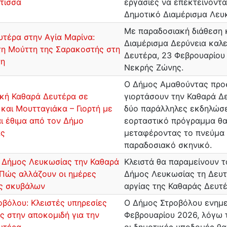
τισσα
εργασίες να επεκτείνοντα
Δημοτικό Διαμέρισμα Λευ
Με παραδοσιακή διάθεση κ
τέρα στην Αγία Μαρίνα:
Διαμέρισμα Δερύνεια καλε
τη Μούττη της Σαρακοστής στη
Δευτέρα, 23 Φεβρουαρίου 
νη
Νεκρής Ζώνης.
Ο Δήμος Αμαθούντας προσ
κή Καθαρά Δευτέρα σε
γιορτάσουν την Καθαρά Δε
 και Μουτταγιάκα – Γιορτή με
δύο παράλληλες εκδηλώσει
ι έθιμα από τον Δήμο
εορταστικό πρόγραμμα θα 
ας
μεταφέροντας το πνεύμα 
παραδοσιακό σκηνικό.
ο Δήμος Λευκωσίας την Καθαρά
Κλειστά θα παραμείνουν τ
 Πώς αλλάζουν οι ημέρες
Δήμος Λευκωσίας τη Δευτ
ς σκυβάλων
αργίας της Καθαράς Δευτέ
βόλου: Κλειστές υπηρεσίες
Ο Δήμος Στροβόλου ενημερ
ς στην αποκομιδή για την
Φεβρουαρίου 2026, λόγω τ