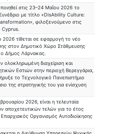
ποιηθεί στις 23–24 Μαΐου 2026 το
νέδριο με τίτλο «DisAbility Culture:
Transformation», φιλοξενούμενο στις
 Cyprus.
 2026 τίθεται σε εφαρμογή το νέο
σης στον Δημοτικό Χώρο Στάθμευσης
ε ο Δήμος Λάρνακας.
ην ολοκληρωμένη διαχείριση και
ητικών Εστιών στην περιοχή Βερεγγάρια,
κήρυξε το Τεχνολογικό Πανεπιστήμιο
σιο της στρατηγικής του για ενίσχυση
ρουαρίου 2026, είναι η τελευταία
ων αποχετευτικών τελών για το έτος
ο Επαρχιακός Οργανισμός Αυτοδιοίκησης
ίσκεται η Διεύθυνση Υπηρεσιών Ψυχικής