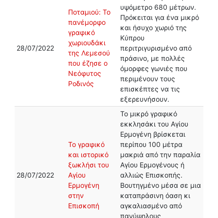
υψόμετρο 680 μέτρων.
Ποταμιού: Το
Πρόκειται για ένα μικρό
πανέμορφο
και ήσυχο χωριό της
γραφικό
Κύπρου
χωριουδάκι
28/07/2022
περιτριγυρισμένο από
της Λεμεσού
πράσινο, με πολλές
που έζησε ο
όμορφες γωνιές που
Νεόφυτος
περιμένουν τους
Ροδινός
επισκέπτες να τις
εξερευνήσουν.
Το μικρό γραφικό
εκκλησάκι του Αγίου
Ερμογένη βρίσκεται
Το γραφικό
περίπου 100 μέτρα
και ιστορικό
μακριά από την παραλία
ξωκλήσι του
Αγίου Ερμογένους ή
28/07/2022
Αγίου
αλλιώς Επισκοπής.
Ερμογένη
Βουτηγμένο μέσα σε μια
στην
καταπράσινη όαση κι
Επισκοπή
αγκαλιασμένο από
πανύψηλους