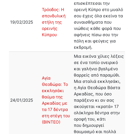
επισκέπτεσαι την
Τρόοδος: H
ορεινή Κύπρο στο μυαλό
σπονδυλική
σου έχεις όλα εκείνα τα
19/02/2025
στήλη της
συναισθήματα που
ορεινής
νιώθεις κάθε φορά που
Κύπρου
αφήνεις πίσω σου την
πόλη και φεύγεις για
εκδρομή.
Μια εικόνα χίλιες λέξεις
σε ένα τοπίο ονειρικό
και γαλήνιο βγαλμένο
θαρρείς από παραμύθι.
Αγία
Μια σταλιά εκκλησάκι,
Θεοδώρα: Το
η Αγία Θεοδώρα Βάστα
εκκλησάκι
Αρκαδίας, που όσο
θαύμα της
24/01/2025
παράξενο κι αν σας
Αρκαδίας με
ακούγεται «κρατά» 17
τα 17 δέντρα
ολόκληρα δέντρα στην
στη στέγη του
οροφή του, κάτι
(ΒΙΝΤΕΟ)
που δημιουργεί
θαυμασμό και πολλά