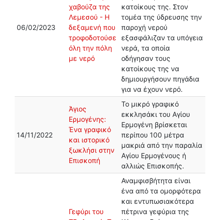
χαβούζα της
κατοίκους της. Στον
Λεμεσού - Η
τομέα της ύδρευσης την
06/02/2023
δεξαμενή που
παροχή νερού
τροφοδοτούσε
εξασφάλιζαν τα υπόγεια
όλη την πόλη
νερά, τα οποία
με νερό
οδήγησαν τους
κατοίκους της να
δημιουργήσουν πηγάδια
για να έχουν νερό.
Το μικρό γραφικό
Άγιος
εκκλησάκι του Αγίου
Ερμογένης:
Ερμογένη βρίσκεται
Ένα γραφικό
14/11/2022
περίπου 100 μέτρα
και ιστορικό
μακριά από την παραλία
ξωκλήσι στην
Αγίου Ερμογένους ή
Επισκοπή
αλλιώς Επισκοπής.
Αναμφισβήτητα είναι
ένα από τα ομορφότερα
και εντυπωσιακότερα
Γεφύρι του
πέτρινα γεφύρια της