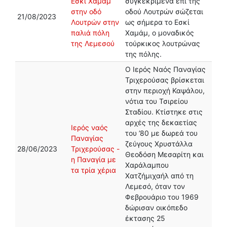
Εσκί Χαμάμ
συγκεκριμένα επί της
στην οδό
οδού Λουτρών σώζεται
21/08/2023
Λουτρών στην
ως σήμερα το Εσκί
παλιά πόλη
Χαμάμ, ο μοναδικός
της Λεμεσού
τούρκικος λουτρώνας
της πόλης.
Ο Ιερός Ναός Παναγίας
Τριχερούσας βρίσκεται
στην περιοχή Καψάλου,
νότια του Τσιρείου
Σταδίου. Κτίστηκε στις
αρχές της δεκαετίας
Ιερός ναός
του ’80 με δωρεά του
Παναγίας
ζεύγους Χρυστάλλα
28/06/2023
Τριχερούσας -
Θεοδόση Μεσαρίτη και
η Παναγία με
Χαράλαμπου
τα τρία χέρια
Χατζήμιχαήλ από τη
Λεμεσό, όταν τον
Φεβρουάριο του 1969
δώρισαν οικόπεδο
έκτασης 25