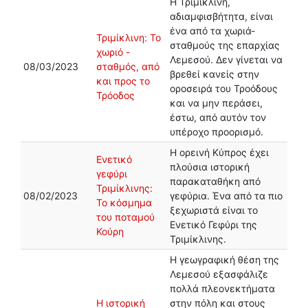
Η Τριμίκλινη,
αδιαμφισβήτητα, είναι
ένα από τα χωριά-
Τριμίκλινη: Το
σταθμούς της επαρχίας
χωριό -
Λεμεσού. Δεν γίνεται να
08/03/2023
σταθμός, από
βρεθεί κανείς στην
και προς το
οροσειρά του Τροόδους
Τρόοδος
και να μην περάσει,
έστω, από αυτόν τον
υπέροχο προορισμό.
Η ορεινή Κύπρος έχει
Ενετικό
πλούσια ιστορική
γεφύρι
παρακαταθήκη από
Τριμίκλινης:
08/02/2023
γεφύρια. Ένα από τα πιο
Το κόσμημα
ξεχωριστά είναι το
του ποταμού
Ενετικό Γεφύρι της
Κούρη
Τριμίκλινης.
Η γεωγραφική θέση της
Λεμεσού εξασφάλιζε
πολλά πλεονεκτήματα
Η ιστορική
στην πόλη και στους