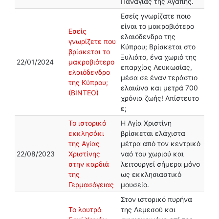
Παναγίας της Αγάπης.
Εσείς γνωρίζατε ποιο
είναι το μακροβιότερο
Εσείς
ελαιόδενδρο της
γνωρίζετε που
Κύπρου; Βρίσκεται στο
βρίσκεται το
Ξυλιάτο, ένα χωριό της
22/01/2024
μακροβιότερο
επαρχίας Λευκωσίας,
ελαιόδενδρο
μέσα σε έναν τεράστιο
της Κύπρου;
ελαιώνα και μετρά 700
(ΒΙΝΤΕΟ)
χρόνια ζωής! Απίστευτο
ε;
Το ιστορικό
Η Αγία Χριστίνη
εκκλησάκι
βρίσκεται ελάχιστα
της Αγίας
μέτρα από τον κεντρικό
22/08/2023
Χριστίνης
ναό του χωριού και
στην καρδιά
λειτουργεί σήμερα μόνο
της
ως εκκλησιαστικό
Γερμασόγειας
μουσείο.
Στον ιστορικό πυρήνα
Το λουτρό
της Λεμεσού και