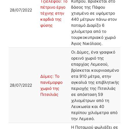
Τζιελεφού: Το
Κύπρου. Βρίσκεται στο
πέτρινο έργο
δάσος της Πάφου
28/07/2022
τέχνης στην
χτισμένο σε υψόμετρο
καρδιά της
440 μέτρων πάνω στον
φύσης
ποταμό Διαρίζο 6
χιλιόμετρα από το
τουρκοκυπριακό χωριό
Άγιος Νικόλαος.
Οι Δύμες, ένα γραφικό
ορεινό χωριό της
επαρχίας Λεμεσού,
βρίσκεται κουρνιασμένο
Δύμες: Το
στα 910 μέτρα, στην
πανέμορφο
αγκαλιά της επιβλητικής
28/07/2022
χωριό της
περιοχής της Πιτσιλιάς
Πιτσιλιάς
σε απόσταση 59
χιλιομέτρων από τη
Λευκωσία και 40
περίπου χιλιόμετρα από
την Λεμεσό.
Η Ποταμιού φωλιάζει σε