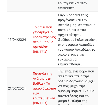
ερωτηματικά στον
επισκέπτη.
Συγκίνηση για τους
προγόνους και την
ιστορία μας, αποτελεί η
Το σπίτι που
πατρική οικία του
γεννήθηκε ο
Αρχιστράτηγου
Κολοκοτρώνης
17/04/2024
Θεόδωρου Κολοκοτρώνη
στο Λιμποβίσι
στο ιστορικό Λιμποβίσι
Αρκαδίας
του νομού Αρκαδίας, το
(ΒΙΝΤΕΟ)
οποίο είχαμε την
ευκαιρία να
επισκεφθούμε.
Την επόμενη φορά που
Παναγία της
θα επισκεφτείς την
Αγάπης στη
ορεινή Λάρνακα, αξίζει
Βάβλα - Το
να πας μέχρι την
21/02/2024
μικρό ξωκλήσι
όμορφη Βάβλα. Εκεί θα
των
συναντήσεις και το
ερωτευμένων
μικρό ξωκλήσι της
(ΒΙΝΤΕΟ)