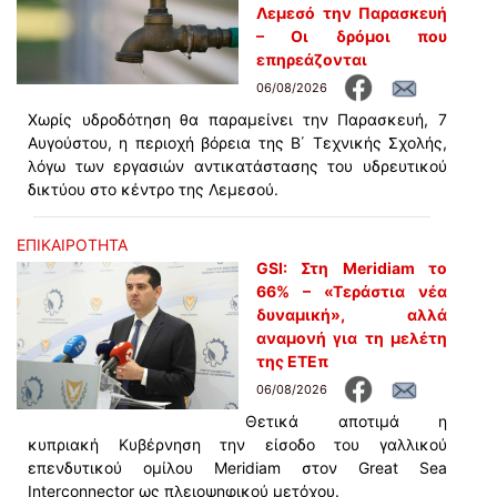
Λεμεσό την Παρασκευή
– Οι δρόμοι που
επηρεάζονται
06/08/2026
Χωρίς υδροδότηση θα παραμείνει την Παρασκευή, 7
Αυγούστου, η περιοχή βόρεια της Β΄ Τεχνικής Σχολής,
λόγω των εργασιών αντικατάστασης του υδρευτικού
δικτύου στο κέντρο της Λεμεσού.
ΕΠΙΚΑΙΡΟΤΗΤΑ
GSI: Στη Meridiam το
66% – «Τεράστια νέα
δυναμική», αλλά
αναμονή για τη μελέτη
της ΕΤΕπ
06/08/2026
Θετικά αποτιμά η
κυπριακή Κυβέρνηση την είσοδο του γαλλικού
επενδυτικού ομίλου Meridiam στον Great Sea
Interconnector ως πλειοψηφικού μετόχου.