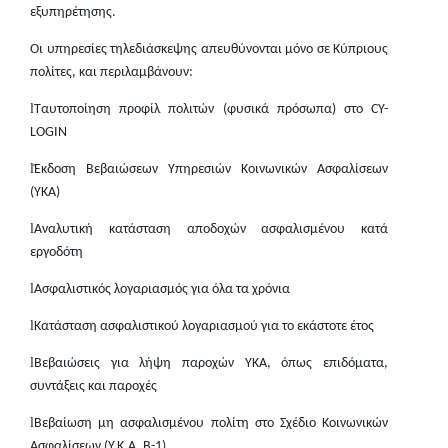
εξυπηρέτησης.
Οι υπηρεσίες τηλεδιάσκεψης απευθύνονται μόνο σε Κύπριους
πολίτες, και περιλαμβάνουν:
l
Ταυτοποίηση προφίλ πολιτών (φυσικά πρόσωπα) στο CY-
LOGIN
l
Έκδοση Βεβαιώσεων Υπηρεσιών Κοινωνικών Ασφαλίσεων
(ΥΚΑ)
l
Αναλυτική κατάσταση αποδοχών ασφαλισμένου κατά
εργοδότη
l
Ασφαλιστικός λογαριασμός για όλα τα χρόνια
l
Κατάσταση ασφαλιστικού λογαριασμού για το εκάστοτε έτος
l
Βεβαιώσεις για λήψη παροχών ΥΚΑ, όπως επιδόματα,
συντάξεις και παροχές
l
Βεβαίωση μη ασφαλισμένου πολίτη στο Σχέδιο Κοινωνικών
Ασφαλίσεων (Υ.Κ.Α. Β-1)