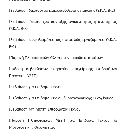
l
Βεβαίωση δικαιούχου μακροπρόθεσμης παροχής (Υ.Κ.Α. Β-2)
l
Βεβαίωση δικαιούχου σύνταξης ανικανότητας ή αναπηρίας
(Υ.Κ.Α. Β-3)
l
Βεβαίωση ασφαλισμένου ως αυτοτελώς εργαζόμενου (Υ.Κ.Α.
Β-5)
l
Παροχή Πληροφοριών ΥΚΑ για την πρόοδο αιτημάτων
l
Έκδοση Βεβαιώσεων Υπηρεσίας Διαχείρισης Επιδομάτων
Πρόνοιας (ΥΔΕΠ)
l
Βεβαίωση για Επίδομα Τέκνου
l
Βεβαίωση για Επίδομα Τέκνου & Μονογονεϊκής Οικογένειας
l
Βεβαίωση Μη Λήπτη Επιδόματος Τέκνου
l
Παροχή Πληροφοριών ΥΔΕΠ για Επίδομα Τέκνου &
Μονογονεϊκής Οικογένειας