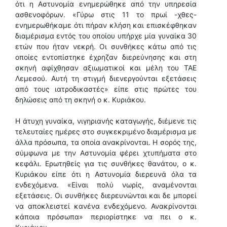
ότι η Aστυνομία ενημερώθηκε από την υπηρεσία
ασθενοφόρων. «Γύρω στις 11 το πρωί -χθες-
ενημερωθήκαμε ότι πήραν κλήση και επισκέφθηκαν
διαμέρισμα εντός του οποίου υπήρχε μία γυναίκα 30
ετών που ήταν νεκρή. Οι συνθήκες κάτω από τις
οποίες εντοπίστηκε έχρηζαν διερεύνησης και στη
σκηνή αφίχθησαν αξιωματικοί και μέλη του ΤΑΕ
Λεμεσού. Αυτή τη στιγμή διενεργούνται εξετάσεις
από τους ιατροδικαστές» είπε στις πρώτες του
δηλώσεις από τη σκηνή ο κ. Κυριάκου.
Η άτυχη γυναίκα, νιγηριανής καταγωγής, διέμενε τις
τελευταίες ημέρες στο συγκεκριμένο διαμέρισμα με
άλλα πρόσωπα, τα οποία ανακρίνονται. Η σορός της,
σύμφωνα με την Aστυνομία φέρει χτυπήματα στο
κεφάλι. Ερωτηθείς για τις συνθήκες θανάτου, ο κ.
Κυριάκου είπε ότι η Aστυνομία διερευνά όλα τα
ενδεχόμενα. «Είναι πολύ νωρίς, αναμένονται
εξετάσεις. Οι συνθήκες διερευνώνται και δε μπορεί
να αποκλειστεί κανένα ενδεχόμενο. Ανακρίνονται
κάποια πρόσωπα» περιορίστηκε να πει ο κ.